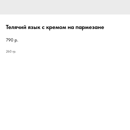
Телячий язык с кремом на пармезане
790
р.
260 гр.