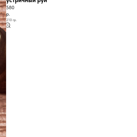
устричный руй
580
р.
210 гр.