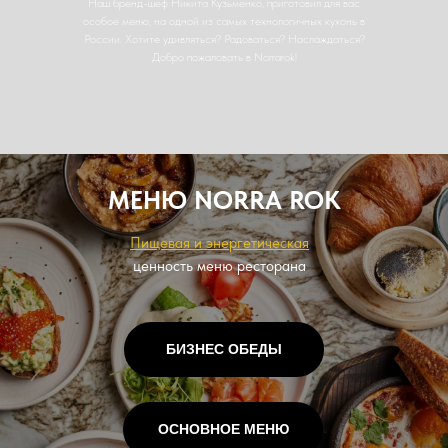
Наш бренд-шеф Никита Кузьменко, приготовил для вас
особое меню, на одной из самых технологичных кухонь в
России. Хотите удивляться? Радоваться? Наслаждаться?
Добро пожаловать в Norrarok!
МЕНЮ NORRA ROK
Пищевая и энергетическая
ценность меню ресторана
БИЗНЕС ОБЕДЫ
ОСНОВНОЕ МЕНЮ