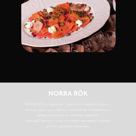
NORRA RÖK
NORRA RÖK в переводе с шведского «северный дым» —
это ресторан, где с первых мгновений вы погружаетесь в
живую атмосферу аутентичной северной
природы.Гармония, стиль и комфорт выражены в каждой
детали и дизайне интерьера.